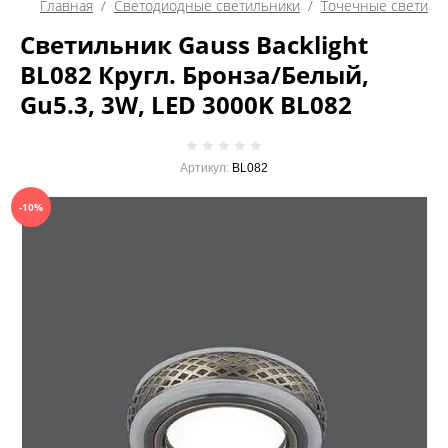
Главная
  /  
Светодиодные светильники
  /  
Точечные светиль
Светильник Gauss Backlight
BL082 Кругл. Бронза/Белый,
Gu5.3, 3W, LED 3000K BL082
Артикул:
BL082
-10%