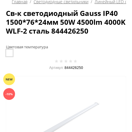
Главная
  /  
Светодиодные светильники
  /  
Линейный LED све
Св-к светодиодный Gauss IP40
1500*76*24мм 50W 4500lm 4000K
WLF-2 сталь 844426250
Цветовая температура
Артикул:
844426250
NEW
-10%