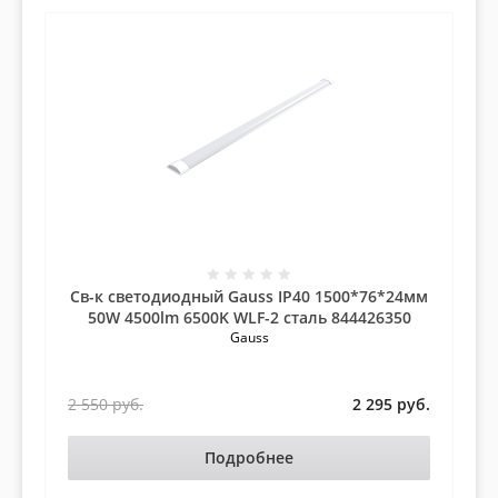
Св-к светодиодный Gauss IP40 1500*76*24мм
50W 4500lm 6500K WLF-2 сталь 844426350
Gauss
.
2 550
руб.
2 295
руб.
Подробнее