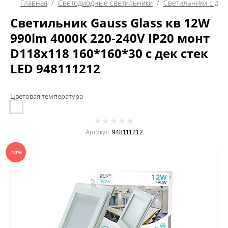
Главная
  /  
Светодиодные светильники
  /  
Светильники с дек
Светильник Gauss Glass кв 12W
990lm 4000K 220-240V IP20 монт
D118х118 160*160*30 с дек стек
LED 948111212
Цветовая температура
Артикул:
948111212
-10%